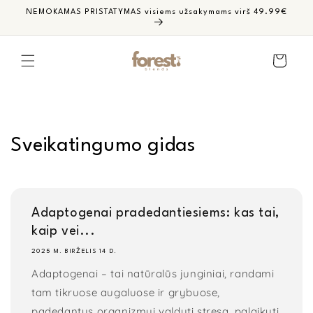
Pereiti
NEMOKAMAS PRISTATYMAS visiems užsakymams virš 49.99€
prie
turinio
Krepšelis
Sveikatingumo gidas
Adaptogenai pradedantiesiems: kas tai,
kaip vei...
2025 M. BIRŽELIS 14 D.
Adaptogenai – tai natūralūs junginiai, randami
tam tikruose augaluose ir grybuose,
padedantys organizmui valdyti stresą, palaikyti